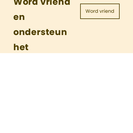
Word vriend
Word vriend
en
ondersteun
het
Cuypershuis
Vrienden Cuypershuis
Roermond
Over de Vrienden
Doelstellingen