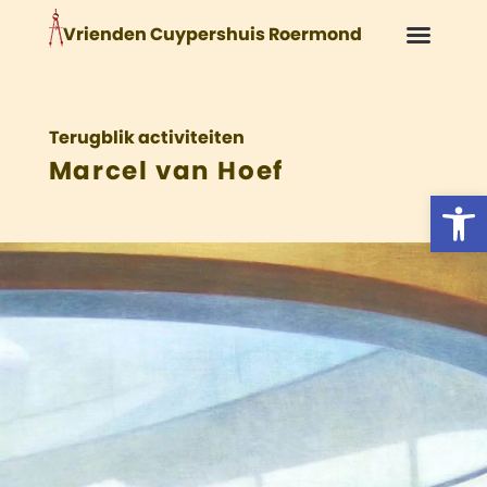
Vrienden Cuypershuis Roermond
Over de 
Het C
Vriend 
Terugblik activiteiten
Marcel van Hoef
Tool