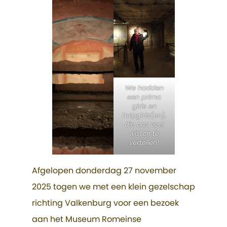
We hadden
een prima
gids en
hulpgids(en),
die ons veel
wisten te
vertellen!
Afgelopen donderdag 27 november
2025 togen we met een klein gezelschap
richting Valkenburg voor een bezoek
aan het Museum Romeinse