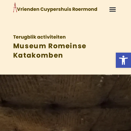
Vrienden Cuypershuis Roermond
Over de 
Het C
Vriend 
Terugblik activiteiten
Museum Romeinse
Tool
Katakomben